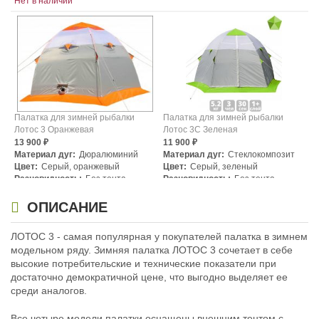
Нет в наличии
Палатка для зимней рыбалки
Палатка для зимней рыбалки
Лотос 3 Оранжевая
Лотос 3С Зеленая
13 900
11 900
₽
₽
Материал дуг:
Дюралюминий
Материал дуг:
Стеклокомпозит
Цвет:
Серый, оранжевый
Цвет:
Серый, зеленый
Разновидность:
Без тента
Разновидность:
Без тента
Нет в наличии
Нет в наличии
ОПИСАНИЕ
ЛОТОС 3 - самая популярная у покупателей палатка в зимнем
модельном ряду. Зимняя палатка ЛОТОС 3 сочетает в себе
высокие потребительские и технические показатели при
достаточно демократичной цене, что выгодно выделяет ее
среди аналогов.
Палатка для зимней рыбалки
Палатка для зимней рыбалки
Все четыре модели палатки оснащены внешним тентом с