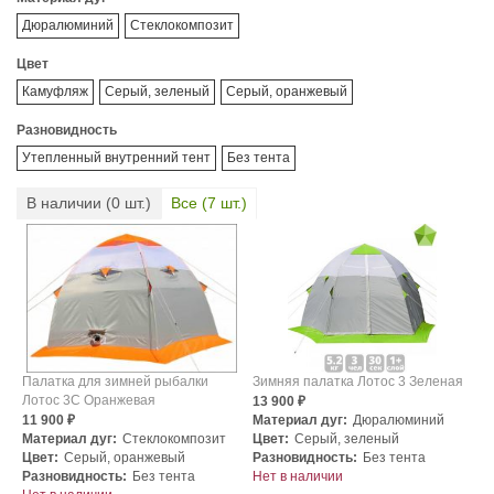
Дюралюминий
Стеклокомпозит
Цвет
Камуфляж
Серый, зеленый
Серый, оранжевый
Разновидность
Утепленный внутренний тент
Без тента
В наличии (
0
шт.)
Все (
7
шт.)
Палатка для зимней рыбалки
Зимняя палатка Лотос 3 Зеленая
Лотос 3С Оранжевая
13 900
₽
11 900
Материал дуг:
Дюралюминий
₽
Материал дуг:
Стеклокомпозит
Цвет:
Серый, зеленый
Цвет:
Серый, оранжевый
Разновидность:
Без тента
Разновидность:
Без тента
Нет в наличии