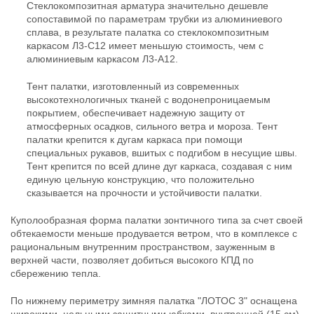
Стеклокомпозитная арматура значительно дешевле
сопоставимой по параметрам трубки из алюминиевого
сплава, в результате палатка со стеклокомпозитным
каркасом Л3-С12 имеет меньшую стоимость, чем с
алюминиевым каркасом Л3-А12.
Тент палатки, изготовленный из современных
высокотехнологичных тканей с водонепроницаемым
покрытием, обеспечивает надежную защиту от
атмосферных осадков, сильного ветра и мороза. Тент
палатки крепится к дугам каркаса при помощи
специальных рукавов, вшитых с подгибом в несущие швы.
Тент крепится по всей длине дуг каркаса, создавая с ним
единую цельную конструкцию, что положительно
сказывается на прочности и устойчивости палатки.
Куполообразная форма палатки зонтичного типа за счет своей
обтекаемости меньше продувается ветром, что в комплексе с
рациональным внутренним пространством, зауженным в
верхней части, позволяет добиться высокого КПД по
сбережению тепла.
По нижнему периметру зимняя палатка "ЛОТОС 3" оснащена
широкими, цельными защитными юбками, внутренней (15 см)