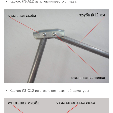
Каркас Л3-А12 из алюминиевого сплава
Каркас Л3-С12 из стеклокомпозитной арматуры