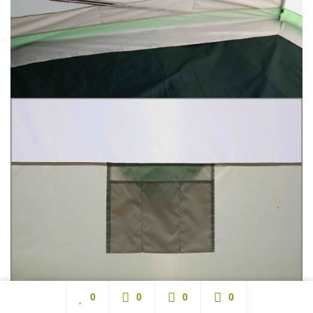
0
0
0
0
Изнутри палатка снабжена карманами для вещей и