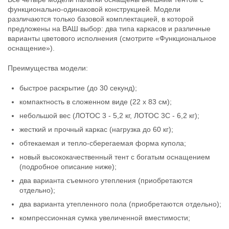
Лотос 3 Камуфляж
Лотос 3 Эко
функционально-одинаковой конструкцией. Модели
10 900
6 900
₽
₽
различаются только базовой комплектацией, в которой
Материал дуг:
Дюралюминий
Материал дуг:
Стеклокомпозит
Цвет:
Камуфляж
Цвет:
Серый, зеленый
предложены на ВАШ выбор: два типа каркасов и различные
Разновидность:
Без тента
Разновидность:
-
варианты цветового исполнения (смотрите «Функциональное
Нет в наличии
Нет в наличии
оснащение»).
Преимущества модели:
быстрое раскрытие (до 30 секунд);
компактность в сложенном виде (22 х 83 см);
небольшой вес (ЛОТОС 3 - 5,2 кг, ЛОТОС 3С - 6,2 кг);
Палатка для зимней рыбалки
жесткий и прочный каркас (нагрузка до 60 кг);
Лотос 3 Универсал Т
обтекаемая и тепло-сберегаемая форма купола;
14 900
₽
Материал дуг:
Дюралюминий
новый высококачественный тент с богатым оснащением
Цвет:
Серый, зеленый
(подробное описание ниже);
Разновидность:
два варианта съемного утепления (приобретаются
Утепленный внутренний тент
Нет в наличии
отдельно);
два варианта утепленного пола (приобретаются отдельно);
компрессионная сумка увеличенной вместимости;