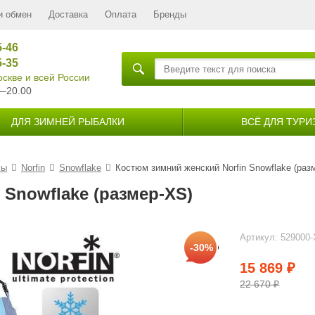
и обмен
Доставка
Оплата
Бренды
5-46
5-35
скве и всей России
—20.00
ДЛЯ ЗИМНЕЙ РЫБАЛКИ
ВСЁ ДЛЯ ТУРИ
мы
Norfin
Snowflake
Костюм зимний женский Norfin Snowflake (раз
 Snowflake (размер-XS)
Артикул:
529000
-30%
15 869
₽
22 670
₽