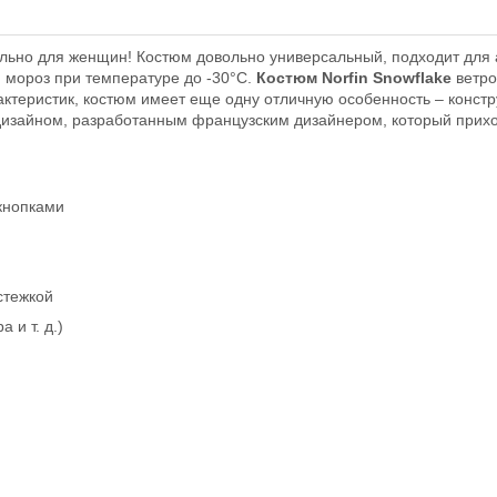
льно для женщин! Костюм довольно универсальный, подходит для а
 мороз при температуре до -30°C.
Костюм Norfin Snowflake
ветро
теристик, костюм имеет еще одну отличную особенность – констру
изайном, разработанным французским дизайнером, который приход
кнопками
стежкой
 и т. д.)