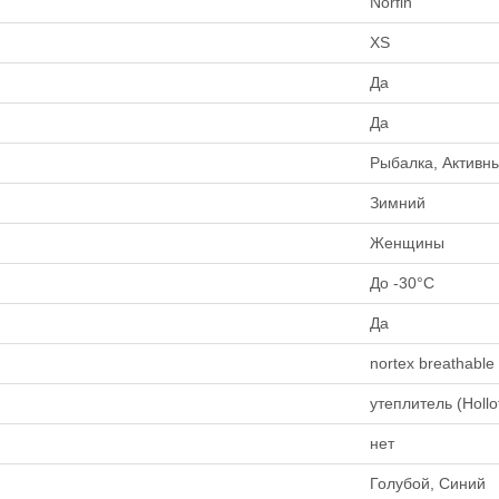
Norfin
XS
Да
Да
Рыбалка, Активн
Зимний
Женщины
До -30°C
Да
nortex breathable
утеплитель (Hollof
нет
Голубой, Синий