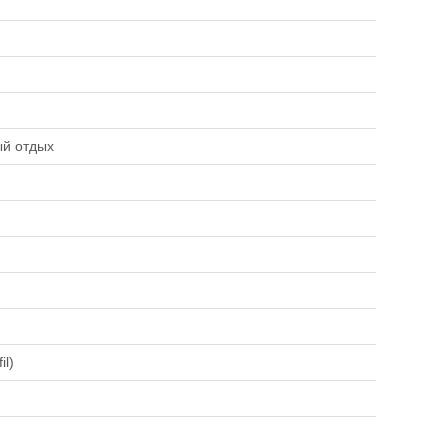
ый отдых
il)