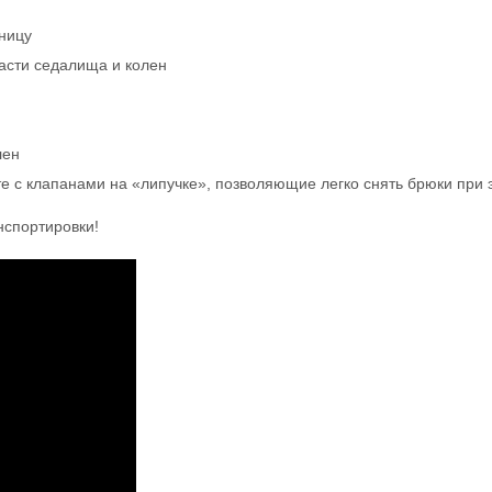
ницу
асти седалища и колен
лен
 с клапанами на «липучке», позволяющие легко снять брюки при 
нспортировки!