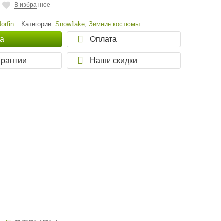
В избранное
Norfin
Категории:
Snowflake
,
Зимние костюмы
ка
Оплата
арантии
Наши скидки