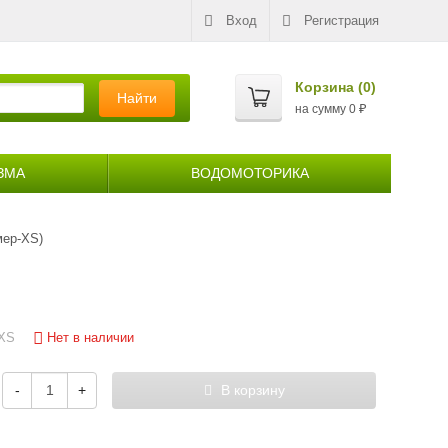
Вход
Регистрация
Корзина (
0
)
Найти
на сумму
0
₽
ЗМА
ВОДОМОТОРИКА
мер-XS)
Нет в наличии
-XS
-
+
В корзину