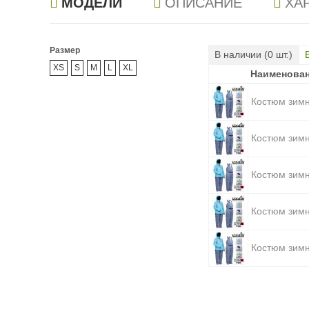
МОДЕЛИ
ОПИСАНИЕ
ХА
Размер
В наличии (
0
шт.)
XS
S
M
L
XL
Наименова
Наименова
Костюм зимн
Костюм зимн
Костюм зимн
Костюм зимн
Костюм зимн