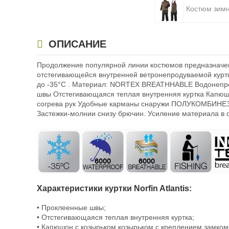
Костюм зимн
ОПИСАНИЕ
Продолжение популярной линии костюмов предназначе
отстегивающейся внутренней ветронепродуваемой куртки
до -35°C . Материал: NORTEX BREATHHABLE Водонепрони
швы Отстегивающаяся теплая внутренняя куртка Капюш
согрева рук Удобные карманы снаружи ПОЛУКОМБИНЕЗО
Застежки-молнии снизу брючин. Усиление материала в о
Характеристики куртки Norfin Atlantis:
• Проклеенные швы;
• Отстегивающаяся теплая внутренняя куртка;
• Капюшон с козырьком козырьком с креплением замком