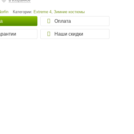
В избранное
Norfin
Категории:
Extreme 4
,
Зимние костюмы
ка
Оплата
арантии
Наши скидки