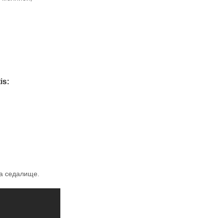
is:
на седалище.