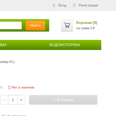
Вход
Регистрация
Корзина (
0
)
Найти
на сумму
0
₽
ЗМА
ВОДОМОТОРИКА
азмер-XL)
Нет в наличии
XL
-
+
В корзину