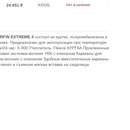
XXXXL
24 651
Нет в наличии
₽
RFIN EXTREME 4
состоит из куртки, полукомбинезона и
тюма. Предназначен для эксплуатации при температуре
/24 час: 6 000 Утеплитель: Fleece КУРТКА Проклеенные
ковая застежка-молния YKK с клапаном Карманы для
ка-молния с клапаном Удобные вместительные карманы
оленях и съемная мягкая вставка на седалище.