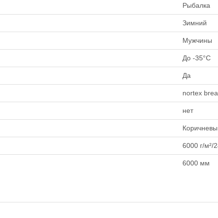
Рыбалка
Зимний
Мужчины
До -35°C
Да
nortex brea
нет
Коричневы
6000 г/м²/2
6000 мм