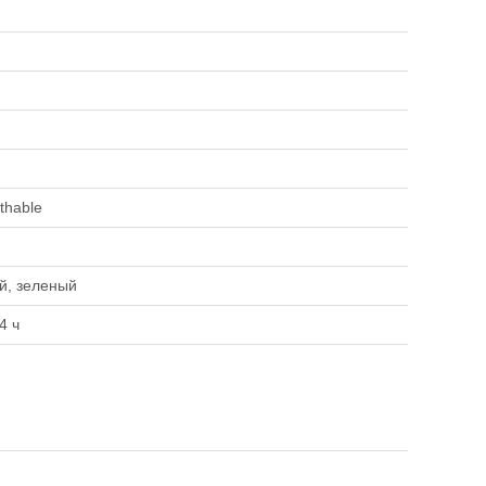
thable
й, зеленый
4 ч