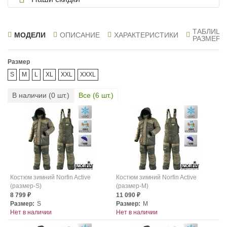
ТАБЛИЦА
МОДЕЛИ
ОПИСАНИЕ
ХАРАКТЕРИСТИКИ
РАЗМЕРО
Размер
S
M
L
XL
XXL
XXXL
В наличии (
0
шт.)
Все (
6
шт.)
Костюм зимний Norfin Active
Костюм зимний Norfin Active
(размер-S)
(размер-M)
8 799
11 090
₽
₽
Размер:
S
Размер:
M
Нет в наличии
Нет в наличии