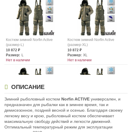
Костюм зимний Norfin Active
Костюм зимний Norfin Active
(размер-L)
(размер-XL)
10 872
10 872
₽
₽
Размер:
L
Размер:
XL
Нет в наличии
Нет в наличии
ОПИСАНИЕ
Зимний рыболовный костюм
Norfin ACTIVE
универсален, и
предназначен для рыбалки как в зимнее время, так и
Костюм зимний Norfin Active
Костюм зимний Norfin Active
демисезонное, поздней весной и осенью. Благодаря своему
(размер-XXL)
(размер-XXXL)
легкому весу и крою, рыболовный костюм обеспечивает
10 484
8 799
₽
₽
максимальную свободу действий и легкости движений.
Размер:
XXL
Размер:
XXXL
Оптимальный температурный режим для эксплуатации
Нет в наличии
Нет в наличии