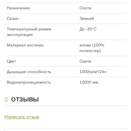
Салаир Экстрим (скала) Алова
(размер-64-66)
Назначение
Охота
4 700
₽
Размер:
64-66
Сезон
Зимний
Нет в наличии
Температурный режим
До -35°C
эксплуатации
Материал костюма
алова (100%
полиэстер)
Цвет
Скала
Дышащая способность
1000гр/м²/24ч
Водонепроницаемость
10000 мм
ОТЗЫВЫ
Написать отзыв