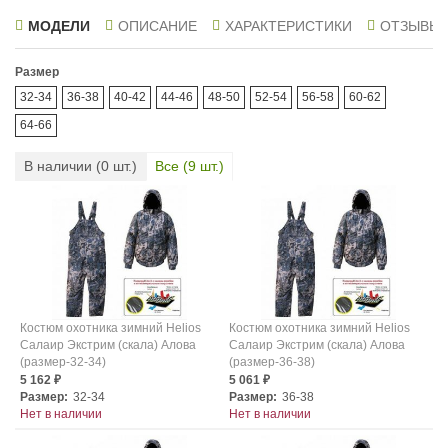
МОДЕЛИ
ОПИСАНИЕ
ХАРАКТЕРИСТИКИ
ОТЗЫВЫ
Размер
32-34
36-38
40-42
44-46
48-50
52-54
56-58
60-62
64-66
В наличии (
0
шт.)
Все (
9
шт.)
Костюм охотника зимний Helios
Костюм охотника зимний Helios
Салаир Экстрим (скала) Алова
Салаир Экстрим (скала) Алова
(размер-32-34)
(размер-36-38)
5 162
5 061
₽
₽
Размер:
32-34
Размер:
36-38
Нет в наличии
Нет в наличии