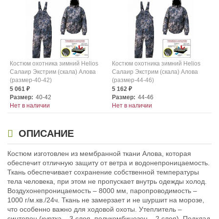
Костюм охотника зимний Helios
Костюм охотника зимний Helios
Салаир Экстрим (скала) Алова
Салаир Экстрим (скала) Алова
(размер-40-42)
(размер-44-46)
5 061
5 162
₽
₽
Размер:
40-42
Размер:
44-46
Нет в наличии
Нет в наличии
ОПИСАНИЕ
Костюм изготовлен из мембранной ткани Алова, которая
обеспечит отличную защиту от ветра и водонепроницаемость.
Ткань обеспечивает сохранение собственной температуры
тела человека, при этом не пропускает внутрь одежды холод.
Костюм охотника зимний Helios
Костюм охотника зимний Helios
Воздухонепроницаемость – 8000 мм, паропроводимость –
Салаир Экстрим (скала) Алова
Салаир Экстрим (скала) Алова
1000 г/м.кв./24ч. Ткань не замерзает и не шуршит на морозе,
(размер-48-50)
(размер-52-54)
что особенно важно для ходовой охоты. Утеплитель –
4 700
4 700
₽
₽
синтепон (куртка – 3 слоя, полукомбинезон – 2 слоя). Подклад