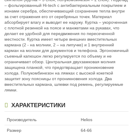
Размер:
48-50
Размер:
52-54
– фольгированный Hi-tech с антибактериальным покрытием и
Нет в наличии
Нет в наличии
ионами серебра, обеспечивающий сохранение тепла внутри
за счет отражения его от серебряных точек. Материал
абсорбирует влагу и выводит ее наружу. Куртка – укороченная
с плотной резинкой на поясе и манжетами на рукавах, что
делает ее удобной для передвижения по пересеченной
местности. Куртка имеет четыре внешних вместительных
кармана (2 - на молнии, 2 – на липучке) и 1 внутренний
карман на молнии для документов и телефона. Эргономичный
Костюм охотника зимний Helios
Костюм охотника зимний Helios
съемный капюшон легко регулируется по объему и не
Салаир Экстрим (скала) Алова
Салаир Экстрим (скала) Алова
ограничивает обзор. Центральная двухзамковая молния
(размер-56-58)
(размер-60-62)
защищена планкой, что предотвращает проникновение
4 700
5 162
₽
₽
холода. Полукомбинезон на лямках с высокой кокеткой
Размер:
56-58
Размер:
60-62
защитит зону поясницы от проникновения холода. Два
Нет в наличии
Нет в наличии
вместительных кармана, шлевки под ремень, регулируемые
лямки.
ХАРАКТЕРИСТИКИ
Производитель
Helios
Костюм охотника зимний Helios
Размер
64-66