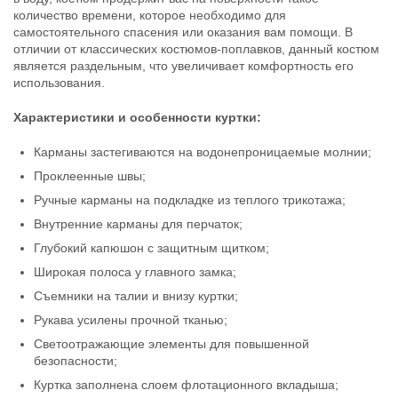
количество времени, которое необходимо для
Размер:
2XL
Размер:
3XL
Предельный вес плавучести:
Предельный вес плавучести:
самостоятельного спасения или оказания вам помощи. В
65 - 80 кг
65 - 80 кг
отличии от классических костюмов-поплавков, данный костюм
Рост:
182-188
Рост:
176-182
является раздельным, что увеличивает комфортность его
Нет в наличии
Нет в наличии
использования.
Характеристики и особенности куртки:
Карманы застегиваются на водонепроницаемые молнии;
Проклеенные швы;
Ручные карманы на подкладке из теплого трикотажа;
Костюм-поплавок рыболовный
Внутренние карманы для перчаток;
Graff Float Guard 215-O-B (размер-
Глубокий капюшон с защитным щитком;
XXXL/182-188)
34 990
₽
Широкая полоса у главного замка;
Размер:
3XL
Съемники на талии и внизу куртки;
Предельный вес плавучести:
65 - 80 кг
Рукава усилены прочной тканью;
Рост:
182-188
Нет в наличии
Светоотражающие элементы для повышенной
безопасности;
Куртка заполнена слоем флотационного вкладыша;