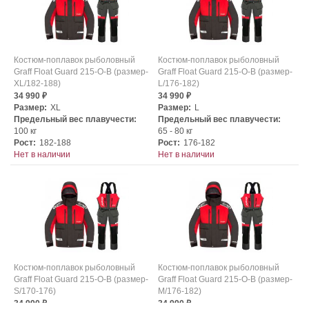
Костюм-поплавок рыболовный
Костюм-поплавок рыболовный
Graff Float Guard 215-O-B (размер-
Graff Float Guard 215-O-B (размер-
XL/182-188)
L/176-182)
34 990
34 990
₽
₽
Размер:
XL
Размер:
L
Предельный вес плавучести:
Предельный вес плавучести:
100 кг
65 - 80 кг
Рост:
182-188
Рост:
176-182
Нет в наличии
Нет в наличии
Костюм-поплавок рыболовный
Костюм-поплавок рыболовный
Graff Float Guard 215-O-B (размер-
Graff Float Guard 215-O-B (размер-
S/170-176)
M/176-182)
34 990
34 990
₽
₽