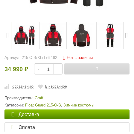
Нет в наличии
Артикул:
215-O-B/XL/176-182
34 990
-
+
₽
К сравнению
В избранное
Производитель:
Graff
Категории:
Float Guard 215-O-B
,
Зимние костюмы
Доставка
Оплата