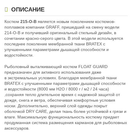
Размер:
S
Размер:
M
Предельный вес плавучести:
Предельный вес плавучести:
ОПИСАНИЕ
65 - 80 кг
65 - 80 кг
Рост:
170-176
Рост:
176-182
Костюм
215-О-В
является новым поколением костюмов-
Нет в наличии
Нет в наличии
поплавков компании GRAFF, пришедший на смену модели
214-О-В и получивший оригинальный стильный дизайн, в
сочетании красно-серого цвета. В этой модели используется
последнее поколение мембранной ткани BRATEX с
улучшенными параметрами дышащей способности и
водостойкости.
Рыболовный выталкивающий костюм FLOAT GUARD
Костюм-поплавок рыболовный
Костюм-поплавок рыболовный
предназначен для активного использования даже
Graff Float Guard 215-O-B (размер-
Graff Float Guard 215-O-B (размер-
в экстремальных условиях. Благодаря мембранной ткани
M/182-188)
L/182-188)
BRATEX с улучшенными параметрами дышащей способности
34 990
34 990
₽
₽
и водостойкости (8000 мм H2O / 8000 г / м2 / 24 часа)
Размер:
M
Размер:
L
,сохраняя тепло длительное время с надежной защитой от
Предельный вес плавучести:
Предельный вес плавучести:
дождя, снега и ветра, обеспечивая комфортные условия
65 - 80 кг
65 - 80 кг
носки. Дополнительно, верхний слой одежды покрыт
Рост:
182-188
Рост:
182-188
оболочкой DRY CARE, делая ткань более устойчивой к грязи и
Нет в наличии
Нет в наличии
влаге. Максимальную функциональность костюму придает
продуманная система размещения карманов для рыболовных
аксессуаров.