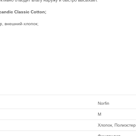
тивно отводит влагу наружу и быстро высыхает.
candic Classic Cotton;
р, внешний-хлопок;
Norfin
M
Хлопок, Полиэстер