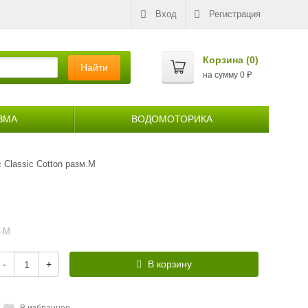
Вход
Регистрация
Корзина (
0
)
Найти
на сумму
0
₽
ЗМА
ВОДОМОТОРИКА
 Classic Cotton разм.M
2-M
-
+
В корзину