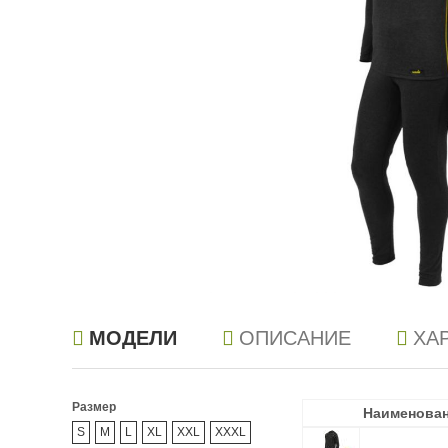
МОДЕЛИ
ОПИСАНИЕ
ХА
Размер
Наименова
Наименова
S
M
L
XL
XXL
XXXL