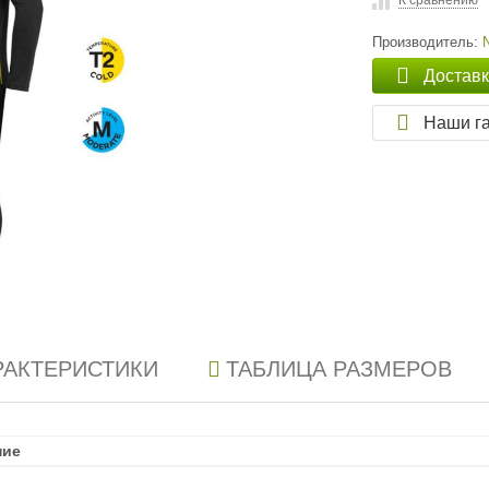
К сравнению
Производитель:
Достав
Наши г
РАКТЕРИСТИКИ
ТАБЛИЦА РАЗМЕРОВ
ние
ние