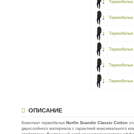
Термобелье N
Термобелье N
Термобелье N
Термобелье N
Термобелье N
Термобелье N
ОПИСАНИЕ
Комплект термобелья
Norfin Scandic Classic Cotton
от
двухслойного материала с гарантией максимального ко