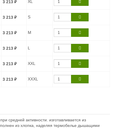
XL
3 213
₽
S
3 213
₽
M
3 213
₽
L
3 213
₽
XXL
3 213
₽
XXXL
3 213
₽
ри средней активности. изготавливается из
выполнен из хлопка, наделяя термобелье дышащими