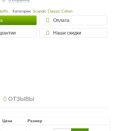
В избранное
Norfin
Категории:
Scandic Classic Cotton
ка
Оплата
арантии
Наши скидки
ОТЗЫВЫ
Цена
Цена
Размер
Размер