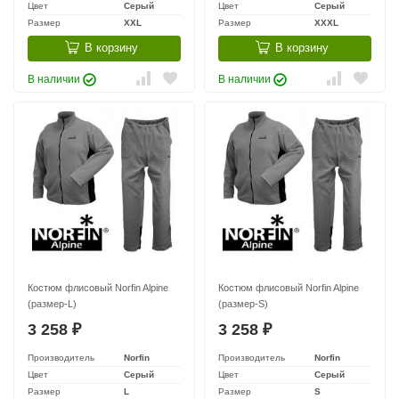
Цвет
Серый
Цвет
Серый
Размер
XXL
Размер
XXXL
В корзину
В корзину
В наличии
В наличии
Костюм флисовый Norfin Alpine
Костюм флисовый Norfin Alpine
(размер-L)
(размер-S)
3 258
3 258
₽
₽
Производитель
Norfin
Производитель
Norfin
Цвет
Серый
Цвет
Серый
Размер
L
Размер
S