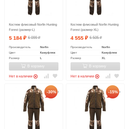
Костюм флисовый Norfin Hunting
Костюм флисовый Norfin Hunting
Forest (размер-L)
Forest (размер-XL)
5 184
4 555
6 099
6 505
₽
₽
₽
₽
Производитель
Norfin
Производитель
Norfin
Цвет
Камуфляж
Цвет
Камуфляж
Размер
L
Размер
XL
В корзину
В корзину
Нет в наличии
Нет в наличии
-30%
-15%