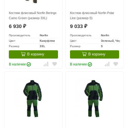
Костюм флисовый Norfin Berings
Костюм флисовый Norfin Polar
Camo Green (размер-3XL)
Line (размер-S)
6 930
9 033
₽
₽
Производитель
Norfin
Производитель
Norfin
Цвет
Камуфляж
Цвет
Зеленый, Черный
Размер
3XL
Размер
S
В корзину
В корзину
В наличии
В наличии