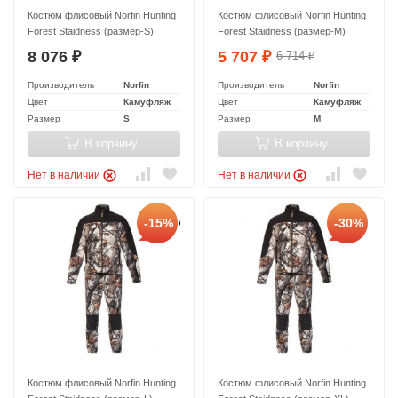
Костюм флисовый Norfin Hunting
Костюм флисовый Norfin Hunting
Forest Staidness (размер-S)
Forest Staidness (размер-M)
8 076
5 707
6 714
₽
₽
₽
Производитель
Norfin
Производитель
Norfin
Цвет
Камуфляж
Цвет
Камуфляж
Размер
S
Размер
M
В корзину
В корзину
Нет в наличии
Нет в наличии
-15%
-30%
Костюм флисовый Norfin Hunting
Костюм флисовый Norfin Hunting