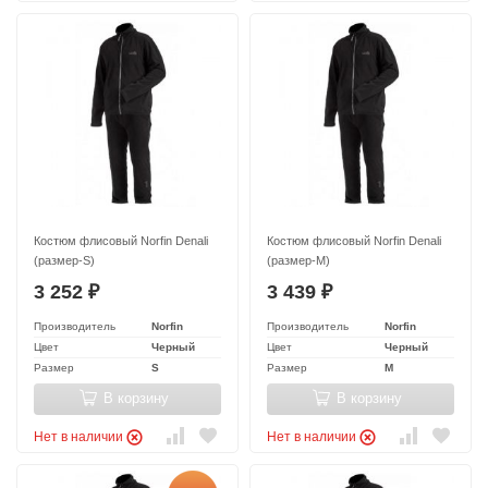
Костюм флисовый Norfin Denali
Костюм флисовый Norfin Denali
(размер-S)
(размер-M)
3 252
3 439
₽
₽
Производитель
Norfin
Производитель
Norfin
Цвет
Черный
Цвет
Черный
Размер
S
Размер
M
В корзину
В корзину
Нет в наличии
Нет в наличии