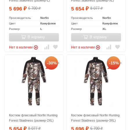
Forest Staidness (размер-L)
Forest Staidness (размер-XL)
5 696
5 654
6 700
8 077
₽
₽
₽
₽
Производитель
Norfin
Производитель
Norfin
Цвет
Камуфляж
Цвет
Камуфляж
Размер
L
Размер
XL
В корзину
В корзину
Нет в наличии
Нет в наличии
-30%
-15%
Костюм флисовый Norfin Hunting
Костюм флисовый Norfin Hunting
Forest Staidness (размер-2XL)
Forest Staidness (размер-3XL)
5 654
5 696
8 077
6 700
₽
₽
₽
₽