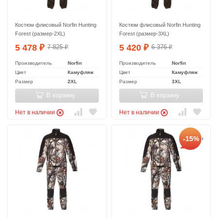
Костюм флисовый Norfin Hunting
Костюм флисовый Norfin Hunting
Forest (размер-2XL)
Forest (размер-3XL)
5 478
5 420
7 825
6 376
₽
₽
₽
₽
Производитель
Norfin
Производитель
Norfin
Цвет
Камуфляж
Цвет
Камуфляж
Размер
2XL
Размер
3XL
В корзину
В корзину
Нет в наличии
Нет в наличии
-15%