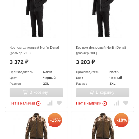
Костюм флисовый Norfin Denali
Костюм флисовый Norfin Denali
(размер-2XL)
(размер-3XL)
3 372
3 203
₽
₽
Производитель
Norfin
Производитель
Norfin
Цвет
Черный
Цвет
Черный
Размер
2XL
Размер
3XL
В корзину
В корзину
Нет в наличии
Нет в наличии
-15%
-18%