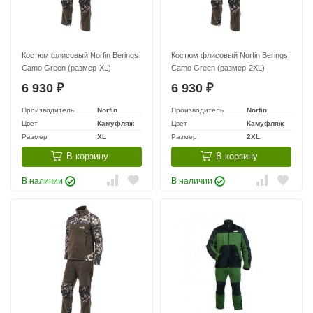
Костюм флисовый Norfin Berings
Костюм флисовый Norfin Berings
Camo Green (размер-XL)
Camo Green (размер-2XL)
6 930
6 930
₽
₽
Производитель
Norfin
Производитель
Norfin
Цвет
Камуфляж
Цвет
Камуфляж
Размер
XL
Размер
2XL
В корзину
В корзину
В наличии
В наличии