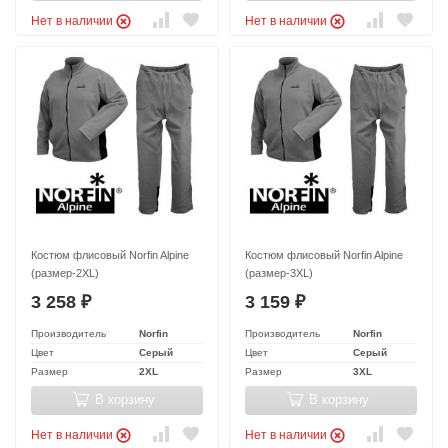
Нет в наличии
Нет в наличии
Костюм флисовый Norfin Alpine
Костюм флисовый Norfin Alpine
(размер-2XL)
(размер-3XL)
3 258
3 159
₽
₽
Производитель
Norfin
Производитель
Norfin
Цвет
Серый
Цвет
Серый
Размер
2XL
Размер
3XL
В корзину
В корзину
Нет в наличии
Нет в наличии