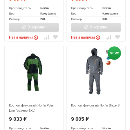
Производитель
Norfin
Производитель
Norfin
Цвет
Камуфляж
Цвет
Камуфляж
Размер
2XL
Размер
3XL
В корзину
В корзину
Нет в наличии
Нет в наличии
NEW!
Костюм флисовый Norfin Polar
Костюм флисовый Norfin Blaze S
Line (размер-3XL)
9 033
9 605
₽
₽
Производитель
Norfin
Производитель
Norfin