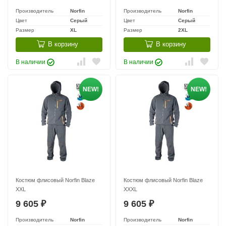
Производитель
Norfin
Производитель
Norfin
Цвет
Серый
Цвет
Серый
Размер
XL
Размер
2XL
В корзину
В корзину
В наличии
В наличии
NEW!
NEW!
Костюм флисовый Norfin Blaze
Костюм флисовый Norfin Blaze
XXL
XXXL
9 605
9 605
₽
₽
Производитель
Norfin
Производитель
Norfin