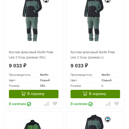
Костюм флисовый Norfin Polar
Костюм флисовый Norfin Polar
Line 2 Gray (размер-3XL)
Line 2 Gray (размер-L)
9 033
9 033
₽
₽
Производитель
Norfin
Производитель
Norfin
Цвет
Серый
Цвет
Серый
Размер
3XL
Размер
L
В корзину
В корзину
В наличии
В наличии