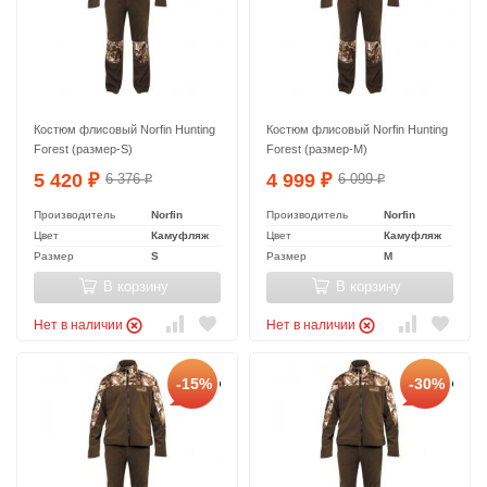
Костюм флисовый Norfin Hunting
Костюм флисовый Norfin Hunting
Forest (размер-S)
Forest (размер-M)
5 420
4 999
6 376
6 099
₽
₽
₽
₽
Производитель
Norfin
Производитель
Norfin
Цвет
Камуфляж
Цвет
Камуфляж
Размер
S
Размер
M
В корзину
В корзину
Нет в наличии
Нет в наличии
-15%
-30%