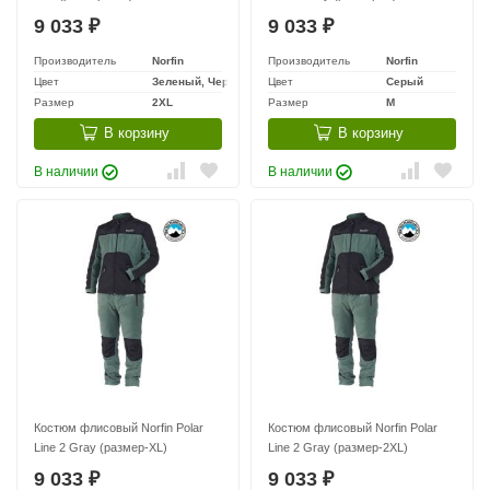
9 033
9 033
₽
₽
Производитель
Norfin
Производитель
Norfin
Цвет
Зеленый, Черный
Цвет
Серый
Размер
2XL
Размер
M
В корзину
В корзину
В наличии
В наличии
Костюм флисовый Norfin Polar
Костюм флисовый Norfin Polar
Line 2 Gray (размер-XL)
Line 2 Gray (размер-2XL)
9 033
9 033
₽
₽