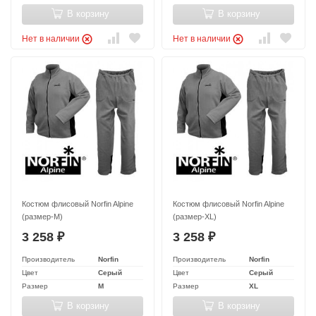
В корзину
В корзину
Нет в наличии
Нет в наличии
Костюм флисовый Norfin Alpine
Костюм флисовый Norfin Alpine
(размер-M)
(размер-XL)
3 258
3 258
₽
₽
Производитель
Norfin
Производитель
Norfin
Цвет
Серый
Цвет
Серый
Размер
M
Размер
XL
В корзину
В корзину