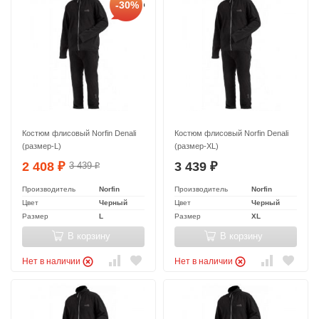
-30%
Костюм флисовый Norfin Denali
Костюм флисовый Norfin Denali
(размер-L)
(размер-XL)
2 408
3 439
3 439
₽
₽
₽
Производитель
Norfin
Производитель
Norfin
Цвет
Черный
Цвет
Черный
Размер
L
Размер
XL
В корзину
В корзину
Нет в наличии
Нет в наличии