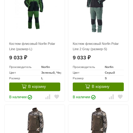
Костюм флисовый Norfin Polar
Костюм флисовый Norfin Polar
Line (размер-L)
Line 2 Gray (размер-S)
9 033
9 033
₽
₽
Производитель
Norfin
Производитель
Norfin
Цвет
Зеленый, Черный
Цвет
Серый
Размер
L
Размер
S
В корзину
В корзину
В наличии
В наличии