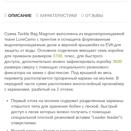
ОПИСАНИЕ
ХАРАКТЕРИСТИКИ
ОТЗЫВЫ
Сумка Tackle Bag Magnum выполнена из водонепроницаемой
ткани LureCamo с принтом и оснащена формованным
водонепроницаемым дном и верхней крышкойиз из EVA для
защиты от воды. Основное отделение вмещает семь коробок
для приманок размером
3700
, плюс, для быстрого
доступа, дополнительно можно зафиксировать коробку
3600
размера сверху с помощью специального резинового
фиксатора на замке с фастексом. Под крышкой во весь
периметр располагается прозрачный карман на молнии. В
передней части сумки расположен многослойный органайзер
с карманами, разбитый на 2 отсека:
Первый отсек на молнии содержит разделенные карманы
открытого типа для хранения бобин с леской, быстрый
доступ к леске которых можно получать с помощью
специальной плотной резиновой вставки "Leader feeder"с
отверстиями;
Второй отсек на боковых молниях содержит различные