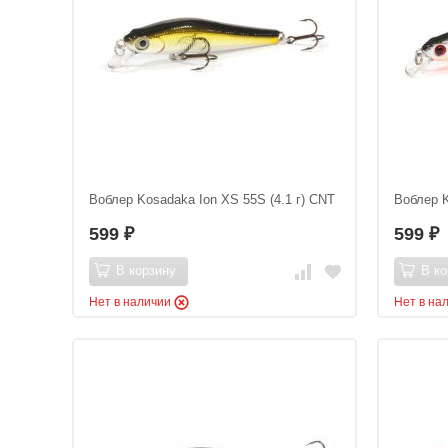
Воблер Kosadaka Ion XS 55S (4.1 г) CNT
Воблер K
599
599
₽
₽
В корзину
В ко
Нет в наличии
Нет в на