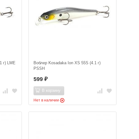
1 г) LME
Воблер Kosadaka Ion XS 55S (4.1 г)
PSSH
599
₽
В корзину
Нет в наличии