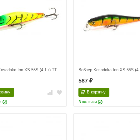
osadaka Ion XS 55S (4.1 г) TT
Воблер Kosadaka Ion XS 55S (4.
587
₽
рзину
В корзину
ии
В наличии