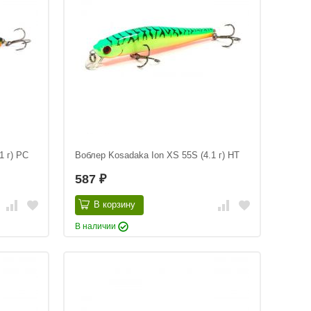
1 г) PC
Воблер Kosadaka Ion XS 55S (4.1 г) HT
587
₽
В корзину
В наличии