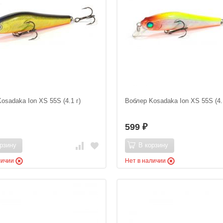
osadaka Ion XS 55S (4.1 г)
Воблер Kosadaka Ion XS 55S (4.
599
₽
рзину
В корзину
личии
Нет в наличии