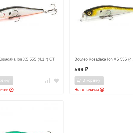
osadaka Ion XS 55S (4.1 г) GT
Воблер Kosadaka Ion XS 55S (4.
599
₽
рзину
В корзину
личии
Нет в наличии