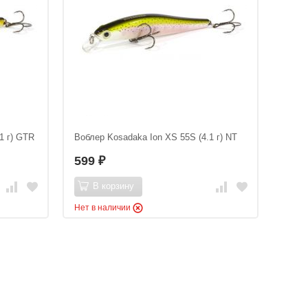
1 г) GTR
Воблер Kosadaka Ion XS 55S (4.1 г) NT
599
₽
В корзину
Нет в наличии