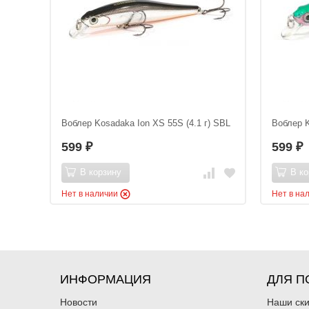
Воблер Kosadaka Ion XS 55S (4.1 г) SBL
Воблер K
599
599
₽
₽
В корзину
В ко
Нет в наличии
Нет в на
ИНФОРМАЦИЯ
ДЛЯ П
Новости
Наши ск