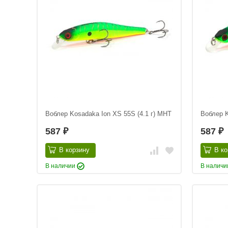
Воблер Kosadaka Ion XS 55S (4.1 г) MHT
Воблер K
587
587
₽
₽
В корзину
В ко
В наличии
В налич