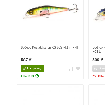
Воблер Kosadaka Ion XS 55S (4.1 г) PNT
Воблер K
HGBL
587
599
₽
₽
В корзину
В ко
В наличии
Нет в на