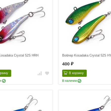
osadaka Crystal 52S HRH
Воблер Kosadaka Crystal 52S H
400
₽
рзину
В корзину
ии
В наличии