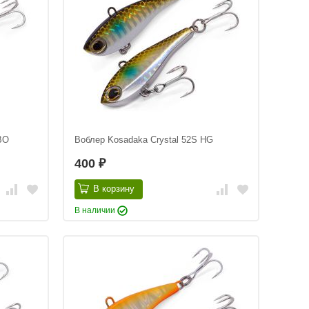
BO
Воблер Kosadaka Crystal 52S HG
400
₽
В корзину
В наличии