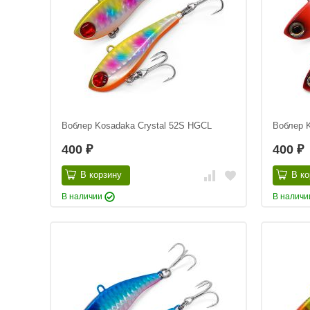
Воблер Kosadaka Crystal 52S HGCL
Воблер 
400
400
₽
₽
В корзину
В ко
В наличии
В налич