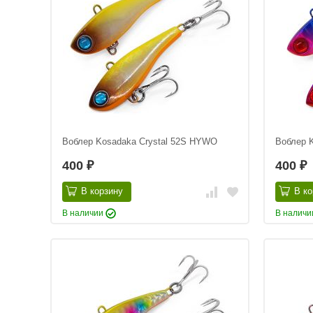
Воблер Kosadaka Crystal 52S HYWO
Воблер K
400
400
₽
₽
В корзину
В ко
В наличии
В налич