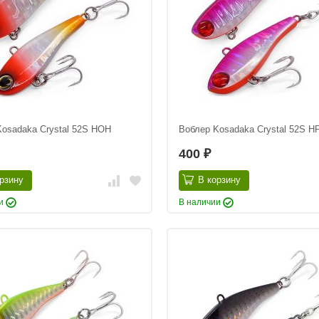
Kosadaka Crystal 52S HOH
Воблер Kosadaka Crystal 52S H
400
₽
рзину
В корзину
ии
В наличии