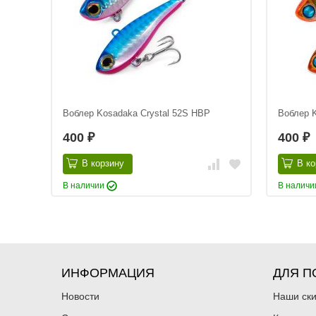
Воблер Kosadaka Crystal 52S HBP
Воблер 
400
400
₽
₽
В корзину
В ко
В наличии
В налич
ИНФОРМАЦИЯ
ДЛЯ П
Новости
Наши ск