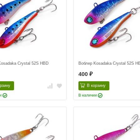
osadaka Crystal 52S HBD
Воблер Kosadaka Crystal 52S H
400
₽
рзину
В корзину
ии
В наличии