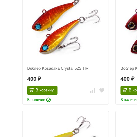
Воблер Kosadaka Crystal 52S HR
Воблер K
400
400
₽
₽
В корзину
В ко
В наличии
В налич