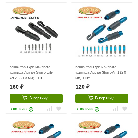
Коннекторы для махового
Коннекторы для махового
удилища Apicale Stonfo Elite
удилища Apicale Stonfo Art.1 (2,0
Art.232 (1,8 мм) 1 шт.
мм) 1 шт.
160
120
₽
₽
В корзину
В корзину
В наличии
В наличии