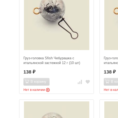
Груз-головка Sfish Чебурашка с
Груз-гол
итальянской застежкой 12 г (10 шт)
итальянс
138
138
₽
₽
В корзину
В ко
Нет в наличии
Нет в на