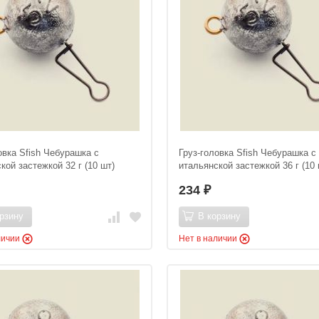
овка Sfish Чебурашка с
Груз-головка Sfish Чебурашка с
кой застежкой 32 г (10 шт)
итальянской застежкой 36 г (10 
234
₽
рзину
В корзину
личии
Нет в наличии