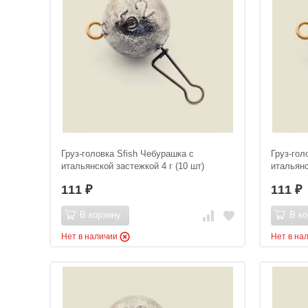
Груз-головка Sfish Чебурашка с
Груз-гол
итальянской застежкой 4 г (10 шт)
итальянс
111
111
₽
₽
В корзину
В ко
Нет в наличии
Нет в на