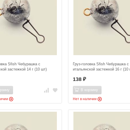
овка Sfish Чебурашка с
Груз-головка Sfish Чебурашка с
кой застежкой 14 г (10 шт)
итальянской застежкой 16 г (10 
138
₽
рзину
В корзину
личии
Нет в наличии