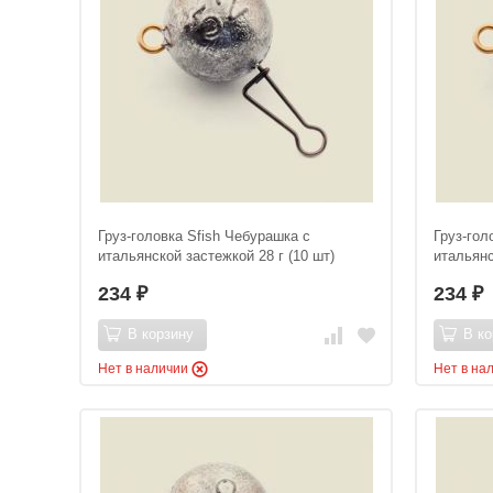
Груз-головка Sfish Чебурашка с
Груз-гол
итальянской застежкой 28 г (10 шт)
итальянс
234
234
₽
₽
В корзину
В ко
Нет в наличии
Нет в на