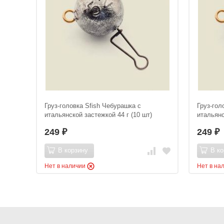
Груз-головка Sfish Чебурашка с
Груз-гол
итальянской застежкой 44 г (10 шт)
итальянс
249
249
₽
₽
В корзину
В ко
Нет в наличии
Нет в на