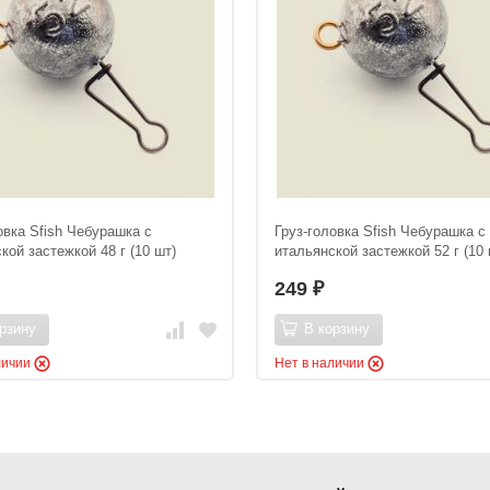
овка Sfish Чебурашка с
Груз-головка Sfish Чебурашка с
кой застежкой 48 г (10 шт)
итальянской застежкой 52 г (10 
249
₽
рзину
В корзину
личии
Нет в наличии