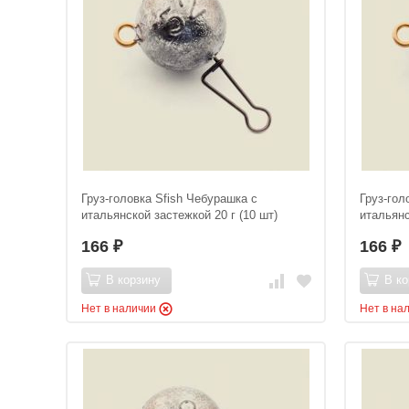
Груз-головка Sfish Чебурашка с
Груз-гол
итальянской застежкой 20 г (10 шт)
итальянс
166
166
₽
₽
В корзину
В ко
Нет в наличии
Нет в на