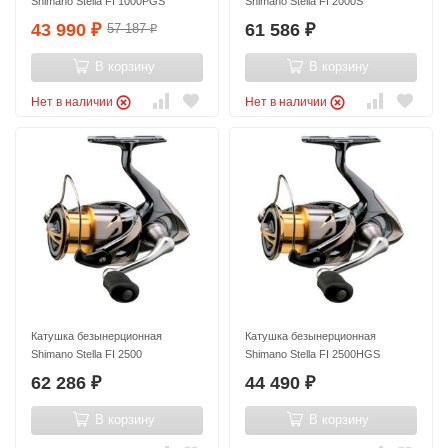
Shimano Stella FI 1000PGS
Shimano Stella FI 2000S
43 990
61 586
57 187
₽
₽
₽
В корзину
В корзину
Нет в наличии
Нет в наличии
Катушка безынерционная
Катушка безынерционная
Shimano Stella FI 2500
Shimano Stella FI 2500HGS
62 286
44 490
₽
₽
В корзину
В корзину